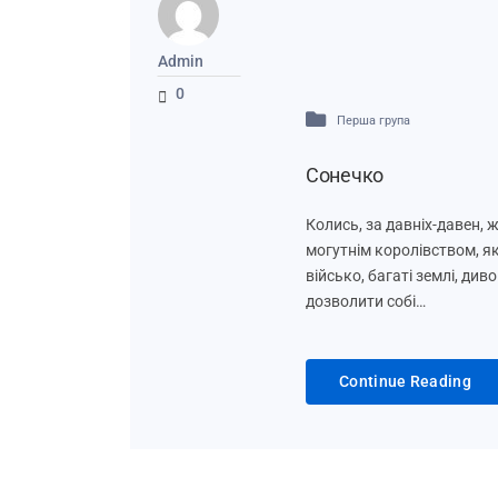
Admin
0
Перша група
Сонечко
Колись, за давніх-давен, 
могутнім королівством, я
військо, багаті землі, див
дозволити собі…
Continue Reading