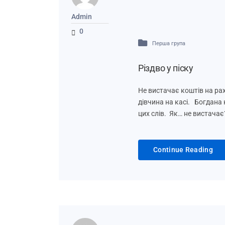
Admin
0
Перша група
Різдво у піску
Не вистачає коштів на рах
дівчина на касі. Богдана
цих слів. Як… не вистачає
Continue Reading