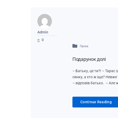
Admin
0
Проза
Подарунок долі
– Батьку, це ти?! – Тарас 
синку, а хто ж іще? Невже
– відповів батько. – Але 
Continue Reading