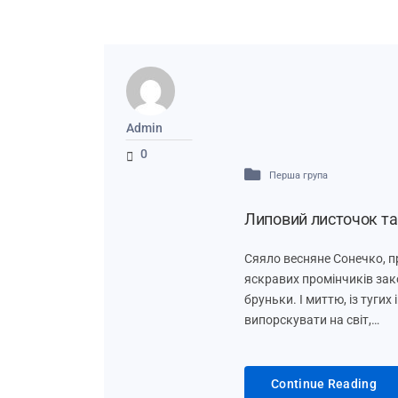
Admin
0
Перша група
Липовий листочок та 
Сяяло весняне Сонечко, п
яскравих промінчиків зако
бруньки. І миттю, із туги
випорскувати на світ,…
Continue Reading