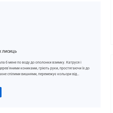
х лисиць
ла б мене по воду до ополонки взимку. Катруся і
дерев’яними кониками, гріють руки, простягаючи їх до
ахне спілими вишнями, перемежує кольори від…