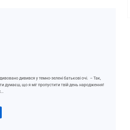
здивовано дивився у темно-зелені батькові очі. – Так,
 ти думаєш, що я міг пропустити твій день народження!
ж…