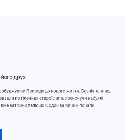
його друзі
робуджуючи Природу до нового життя. Безліч теплих,
взали по гілочках старої липи, лоскочучи набухлі
х і вже затісних пелюшок, один за одним почали