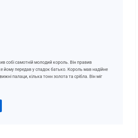
жив собі самотній молодий король. Він правив
ке йому передав у спадок батько. Король мав надійне
овижні палаци, кілька тонн золота та срібла. Він міг