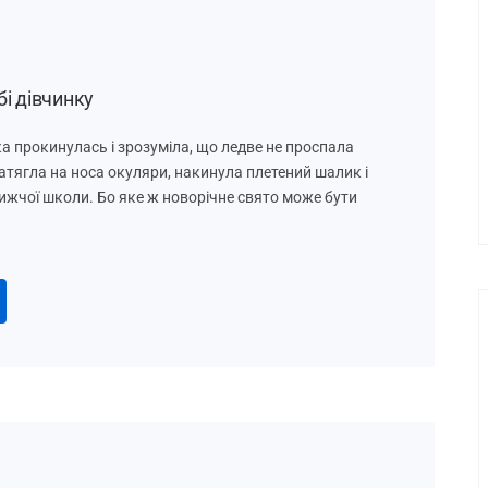
і дівчинку
а прокинулась і зрозуміла, що ледве не проспала
атягла на носа окуляри, накинула плетений шалик і
ижчої школи. Бо яке ж новорічне свято може бути