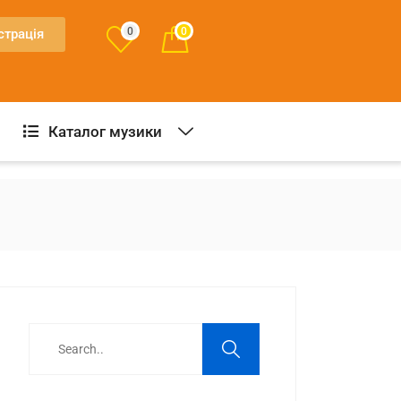
0
0
страція
Каталог музики