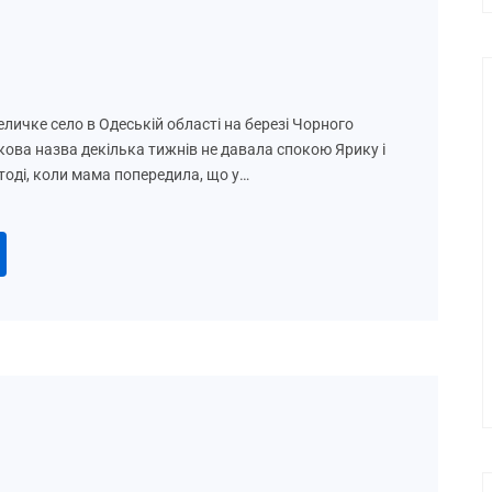
личке село в Одеській області на березі Чорного
кова назва декілька тижнів не давала спокою Ярику і
тоді, коли мама попередила, що у…