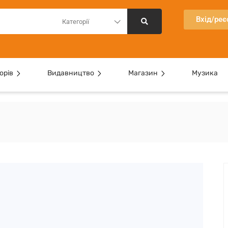
Вхід/реє
Категорії
орів
Видавництво
Магазин
Музика