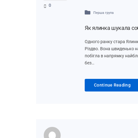
0
Перша група
Як ялинка шукала соб
Одного ранку стара Ялинк
Різдво. Вона швиденько н
побігла в напрямку найбл
без…
Continue Reading