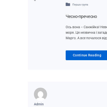
Перша група
Чесно-пречесно
Ось вона – Санжійка! Неве
моря. Ця незвична і загад
Марго. А все почалося від
Continue Reading
Admin