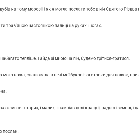
убів на тому морозі! І як я могла послати тебе в ніч Святого Різдва 
ти трав’яною настоянкою пальці на руках і ногах.
 набагато тепліше. Гайда зі мною на піч, будемо грітися-гратися.
а мого ножа, спалювала в печі мої букові заготовки для ложок, при
она.
колисав і старих, і малих, і намріяв долі кращої, радості земної, і д
ю послані.