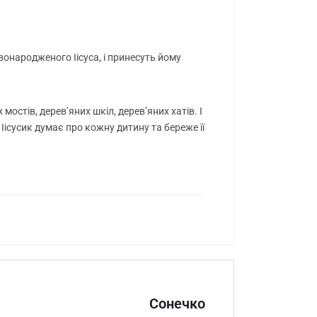
овонародженого Іісуса, і принесуть йому
 мостів, дерев’яних шкіл, дерев’яних хатів. І
 Іісусик думає про кожну дитину та береже її
Сонечко