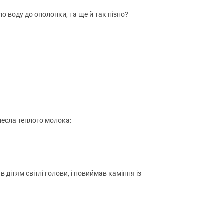
по воду до ополонки, та ще й так пізно?
несла теплого молока:
ав дітям світлі голови, і повиймав каміння із