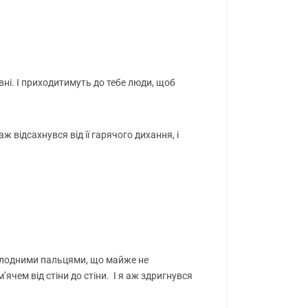
ивні. І приходитимуть до тебе люди, щоб
 відсахнувся від її гарячого дихання, і
 Холодними пальцями, що майже не
’ячем від стіни до стіни. І я аж здригнувся