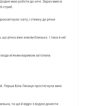
 Щодня маю роботи до ночі. Зараз мию в
иб-стриб.
оковтнула і хату, і стежку до річки
 що річка вже зовсім близько. І така в неї
г і вода м’яким варивом затопила
ітей. Перша Біла Лисиця простягнула мені
лизька, та ще й відро з водою донести