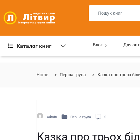
Блог
Для авт
Каталог книг
Home
Перша група
Казка про трьох біл
Admin
Перша група
0
Казка про трьох бі