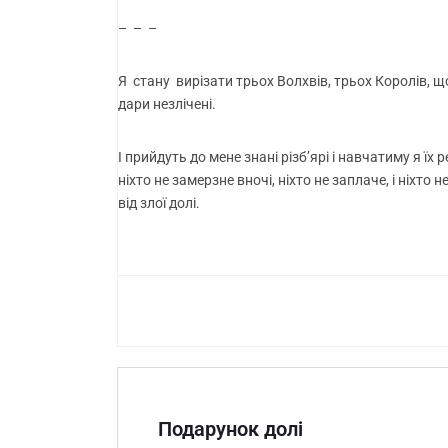
– – –
Я стану вирізати трьох Волхвів, трьох Королів, що
дари незлічені.
І прийдуть до мене знані різб’ярі і навчатиму я їх 
ніхто не замерзне вночі, ніхто не заплаче, і ніхт
від злої долі.
Подарунок долі