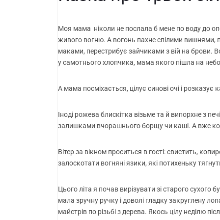
Моя мама ніколи не послала б мене по воду до оп
живого вогню. А вогонь пахне спілими вишнями,
маками, перестрибує зайчиками з вій на брови. В
у самотнього хлопчика, мама якого пішла на небо.
А мама посміхається, цілує синові очі і розказує
Іноді рожева блискітка візьме та й випорхне з пе
залишками вчорашнього борщу чи каші. А вже кол
Вітер за вікном проситься в гості: свистить, копи
залоскотати вогняні язики, які потихеньку тягнуть
Цього літа я почав вирізувати зі старого сухого 
мала зручну ручку і доволі гладку закруглену лоп
майстрів по різьбі з дерева. Якось цілу неділю піс