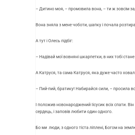
– Дитино моя, – промовила вона, – ти ж зовсім зад
Вона зняла з мене чоботи, шапку і почала розтира
А тут і Олесь підбіг:
– Надівай мої вовняні шкарпетки, в них тобі стане
А Катруся, та сама Катруся, яка дуже часто ховал
– Пий-пий, братику! Набирайся сили, – просила в
І положив новонароджений Іісусик всіх спати. Він за
сердець, і заповів любити один одного.
Бо ми люди, з одного тіста ліплені, Богом на земл