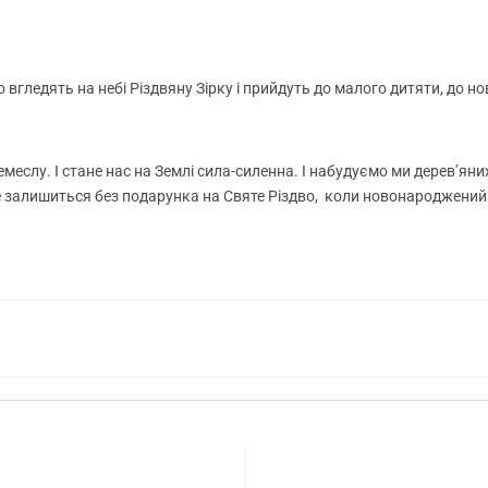
 вгледять на небі Різдвяну Зірку і прийдуть до малого дитяти, до н
ремеслу. І стане нас на Землі сила-силенна. І набудуємо ми дерев’яних
о не залишиться без подарунка на Святе Різдво, коли новонароджений