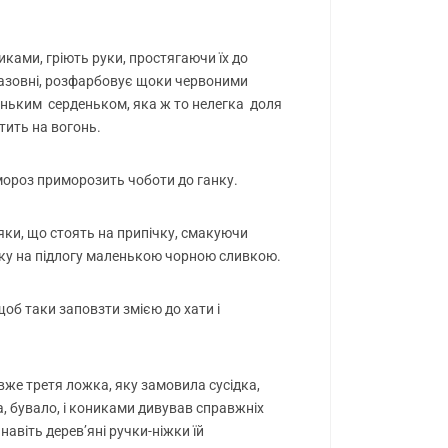
иками, гріють руки, простягаючи їх до
назовні, розфарбовує щоки червоними
леньким серденьком, яка ж то нелегка доля
тить на вогонь.
 мороз приморозить чоботи до ганку.
няки, що стоять на припічку, смакуючи
ьку на підлогу маленькою чорною сливкою.
 щоб таки заповзти змією до хати і
 вже третя ложка, яку замовила сусідка,
 а, бувало, і кониками дивував справжніх
 навіть дерев’яні ручки-ніжки їй