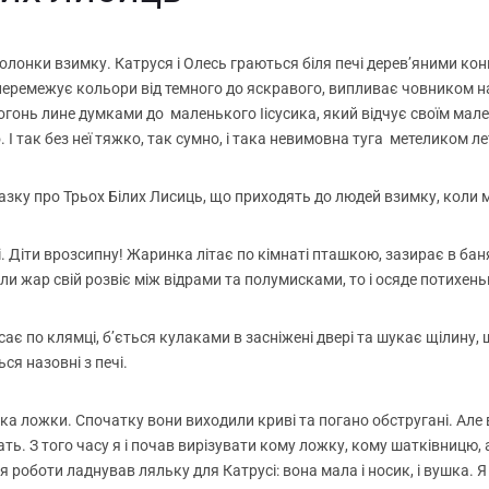
олонки взимку. Катруся і Олесь граються біля печі дерев’яними кон
 перемежує кольори від темного до яскравого, випливає човником 
огонь лине думками до маленького Іісусика, який відчує своїм ма
 І так без неї тяжко, так сумно, і така невимовна туга метеликом ле
 казку про Трьох Білих Лисиць, що приходять до людей взимку, коли
чі. Діти врозсипну! Жаринка літає по кімнаті пташкою, зазирає в ба
и жар свій розвіє між відрами та полумисками, то і осяде потихен
рсає по клямці, б’ється кулаками в засніжені двері та шукає щілину,
ся назовні з печі.
бука ложки. Спочатку вони виходили криві та погано обстругані. Але
ать. З того часу я і почав вирізувати кому ложку, кому шатківницю,
ля роботи ладнував ляльку для Катрусі: вона мала і носик, і вушка. Я