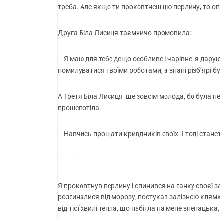
треба. Але якщо ти проковтнеш цю перлину, то оп
Друга Біла Лисиця таємничо промовила:
– Я маю для тебе дещо особливе і чарівне: я дарую
помилуватися твоїми роботами, а знані різб’ярі бу
А Третя Біла Лисиця ще зовсім молода, бо була не
прошепотіла:
– Навчись прощати кривдників своїх. І тоді стане
– – –
Я проковтнув перлину і опинився на ганку своєї 
розгиналися від морозу, постукав залізною клямкою
від тієї хвилі тепла, що набігла на мене зненацьк