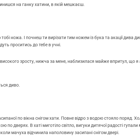
инишся на ганку хатини, в якій мешкаєш.
 тобі ножа. І почнеш ти вирізати тим ножем із бука та акації дива д
дуть проситись до тебе в учні.
високого зросту, нижча за мене, наблизилася майже впритул, що я аж
ться диво.
засипаної по вікна снігом хати. Повне відро з водою стояло поряд.
 по дверях. В хаті миготіло світло, вигуки дитячої радості гупали м
а, коли мачуха відчинила наполовину засипані снігом двері.