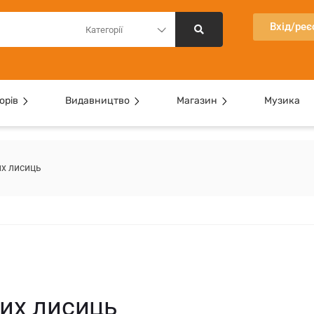
Вхід/реє
Категорії
орів
Видавництво
Магазин
Музика
их лисиць
лих лисиць