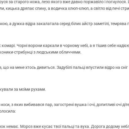
уся за старого ножа, лезо якого вже давно поржавіло і погнулося.
и, кицька дряпає спину, а водичка хлюп-хлюп, а світло від печі стр
ою, а дужка відра закалатала серед білих айстр заметілі, темрява пр
омарі. Чорні ворони каркали в чорному небі, а я тішив себе надією,
ні коники-стрибунці з людськими обличчями.
в, що на мене хтось дивиться. Задубілі пальці впустили відро на сні
дкували за моїми рухами.
 носи, з яких вибивався пар, загострені вушка і очі, допитливі очі д
голосила:
чок немає. Мороз вже кусає твої пальці та вуха. Дорога додому неб