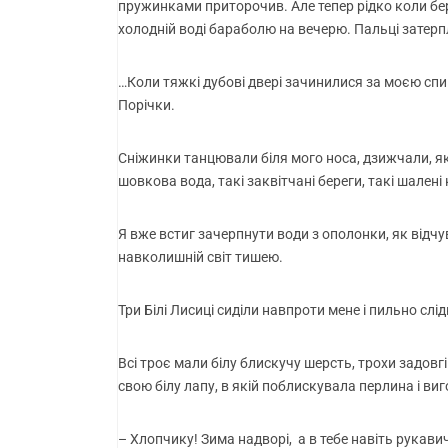
пружинками приторочив. Але тепер рідко коли бер
холодній воді бараболю на вечерю. Пальці затерпл
…Коли тяжкі дубові двері зачинилися за моєю спин
Порічки.
Сніжинки танцювали біля мого носа, дзижчали, як к
шовкова вода, такі заквітчані береги, такі шале
Я вже встиг зачерпнути води з ополонки, як відчу
навколишній світ тишею.
Три Білі Лисиці сиділи навпроти мене і пильно слі
Всі троє мали білу блискучу шерсть, трохи задовгі
свою білу лапу, в якій поблискувала перлина і ви
– Хлопчику! Зима надворі, а в тебе навіть рукави