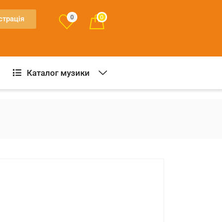
0
0
страція
Каталог музики