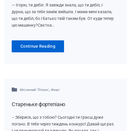
— Ігорю, ти дебіл. Я завжди знала, що ти дебіл, і
дурна, що за тебе заміж вийшла. І мама мені казала,
що ти дебіл, бо і батько твій таким був. От куди тепер
цю машинку?Свєтка…
Continue Reading
,
Містичний "Літкон"
Фінал
Стареньке фортепіано
– Зберися, що з тобою? Сьогодні ти граєш дуже
погано. В тебе через тиждень конкурс! Давай ще раз.
І не пришвидшуй ти інвенцію. Як почала, так і