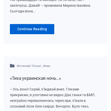
закінчуєш. Давай! – промовила Марина Іванівна.
Сьогодні вона…
Continue Reading
,
Містичний "Літкон"
Фінал
«Тиха украинская ночь…»
– Ось воно! Сєрий, з’їжджай вниз. Гілками
прикриємо, в улоговині не видно.Два танки та БМП,
незграбно перевалюючись через яри, з’їхали в
сосновий лісок біля озерця. Вечоріло. Було тихо,