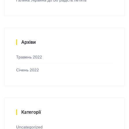
Галина Украйна
до
Бо радість летить
Архіви
Травень 2022
Січень 2022
Категорії
Uncategorized