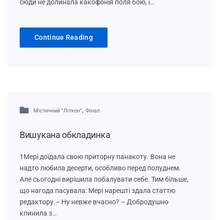
сюди не долинала какофонія поля бою, і…
Continue Reading
,
Містичний "Літкон"
Фінал
Вишукана обкладинка
1Мері доїдала свою приторну панакоту. Вона не
надто любила десерти, особливо перед полуднем.
Але сьогодні вирішила побалувати себе. Тим більше,
що нагода пасувала: Мері нарешті здала статтю
редактору.– Ну невже вчасно? – Добродушно
кпинила з…