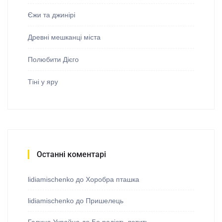
Єжи та джинірі
Древні мешканці міста
Полюбити Дієго
Тіні у яру
Останні коментарі
lidiamischenko
до
Хоробра пташка
lidiamischenko
до
Пришелець