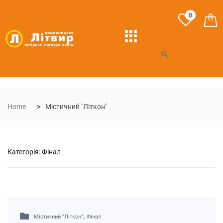
0
Home
Містичний "Літкон"
Категорія:
Фінал
,
Містичний "Літкон"
Фінал