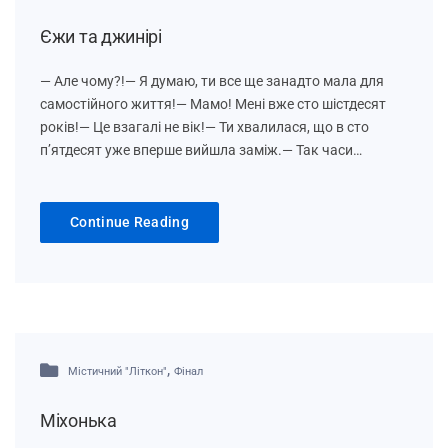
Єжи та джинірі
— Але чому?!— Я думаю, ти все ще занадто мала для
самостійного життя!— Мамо! Мені вже сто шістдесят
років!— Це взагалі не вік!— Ти хвалилася, що в сто
п’ятдесят уже вперше вийшла заміж.— Так часи…
Continue Reading
,
Містичний "Літкон"
Фінал
Міхонька