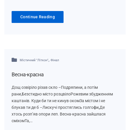
Continue Reading
,
Містичний "Літкон"
Фінал
Весна-красна
Дощ озвіріло різав скло –Подряпини, а потім
рани,Безстидно місто розцвілоРожевим збудженням
каштанів. Куди би ти не кинув окомЗа містом і не
блукав ти де б –Лискучі простяглись голгофи,Де
хтось розп’яв опори леп. Весна-красна зайшлася
сміхомТа,…