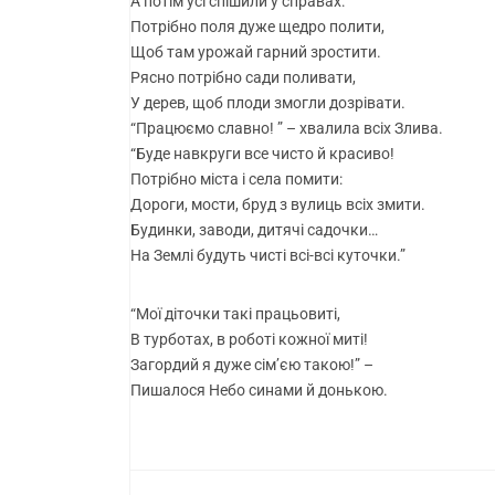
А потім усі спішили у справах:
Потрібно поля дуже щедро полити,
Щоб там урожай гарний зростити.
Рясно потрібно сади поливати,
У дерев, щоб плоди змогли дозрівати.
“Працюємо славно! ” – хвалила всіх Злива.
“Буде навкруги все чисто й красиво!
Потрібно міста і села помити:
Дороги, мости, бруд з вулиць всіх змити.
Будинки, заводи, дитячі садочки…
На Землі будуть чисті всі-всі куточки.”
“Мої діточки такі працьовиті,
В турботах, в роботі кожної миті!
Загордий я дуже сім’єю такою!” –
Пишалося Небо синами й донькою.