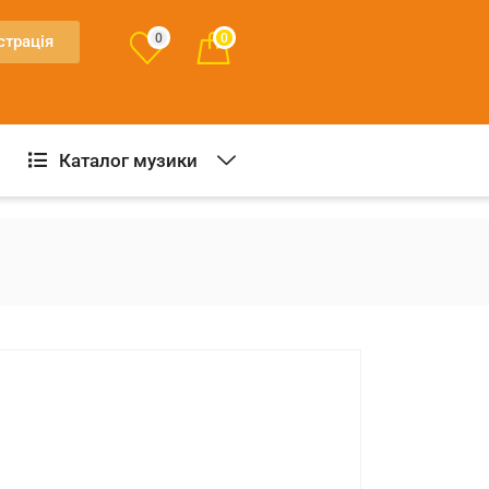
0
0
страція
Каталог музики