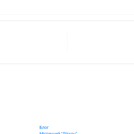
Блог
Містичний “Літкон”