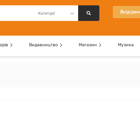
Вхід/реє
Категорії
орів
Видавництво
Магазин
Музика