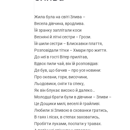
Жила була на світі Злива –
Весела дівчина, вродлива.
Їй зранку заплітали коси
Весняні й літні сестри – Грози.
Їй шили сестри – Блискавки плаття,
Розповідали тітки – Хмари про життя.
До неї в гості Вітер прилітав,
Вдвох пили чай, він їй розповідав:
Де був, що бачив – про усе новини:
Про океани, гори, височини,
Льодовики, сніги та спеку,
Як він блукає високо й далеко…
Молодші брати були в дівчини – Зливи –
Це Дощики милі, веселі й грайливі.
Любили зі Зливою в схованки гратись,
В гаях і лісах, в степах заховатись,
Пробігти луками, поспати у травах.