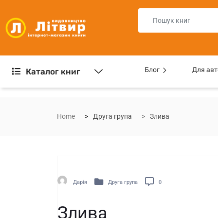
Блог
Для авт
Каталог книг
Home
Друга група
Злива
Дарія
Друга група
0
Злива