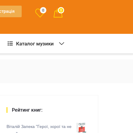
0
0
страція
Каталог музики
Рейтинг книг:
Віталій Запека "Герої, хєрої та не