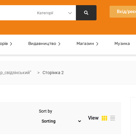
Вхід/реє
Категорії
орів
Видавництво
Магазин
Музика
р_свідзінський”
Сторінка 2
Sort by
View