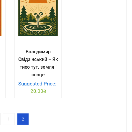
Володимир
Свідзінський – Як
тихо тут, земля і
сонце
:
Suggested Price:
20.00
₴
1
2