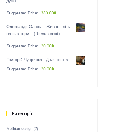
дуже"
Suggested Price:
380.00
₴
Олександр Олесь -- Живіть! Ідіть
на сизі гори... (Remastered)
Suggested Price:
20.00
₴
Григорій Чупринка - Доля поета
Suggested Price:
20.00
₴
Категорії:
Mothion design
(2)