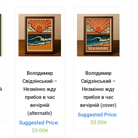
Володимир
Володимир
Свідзінський –
Свідзінський –
й
Незмінно жду
Незмінно жду
прибоя в час
прибоя в час
вечірній
вечірній (cover)
:
(alternativ)
Suggested Price:
20.00
₴
Suggested Price:
20.00
₴