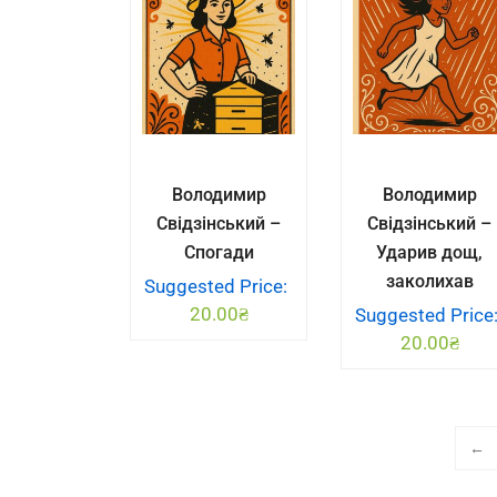
Володимир
Володимир
Свідзінський –
Свідзінський –
Спогади
Ударив дощ,
заколихав
Suggested Price:
20.00
₴
Suggested Price
20.00
₴
←